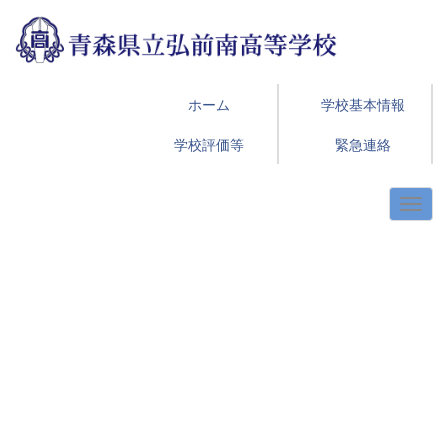
ホーム
学校基本情報
学校評価等
緊急連絡
p
n
r
e
e
x
v
t
i
o
u