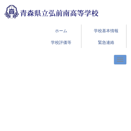
ホーム
学校基本情報
学校評価等
緊急連絡
p
n
r
e
e
x
v
t
i
o
u