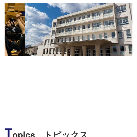
s
T
opics トピックス