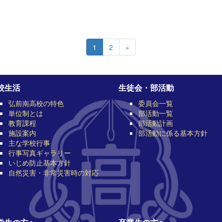
1
2
»
校生活
生徒会・部活動
弘前南高校の特色
委員会一覧
単位制とは
部活動一覧
教育課程
部活動計画
施設案内
部活動に係る基本方針
主な学校行事
行事写真ギャラリー
いじめ防止基本方針
自然災害・非常災害時の対応