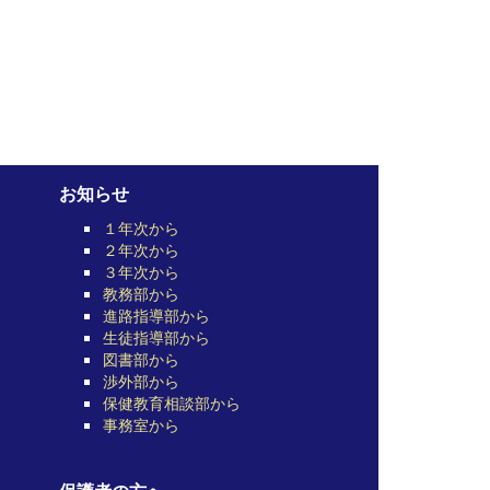
お知らせ
１年次から
２年次から
３年次から
教務部から
進路指導部から
生徒指導部から
図書部から
渉外部から
保健教育相談部から
事務室から