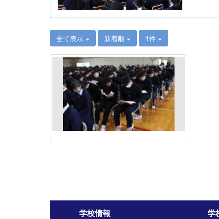
全て表示
新着順
1件
学校情報
学