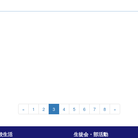
«
1
2
3
4
5
6
7
8
»
校生活
生徒会・部活動