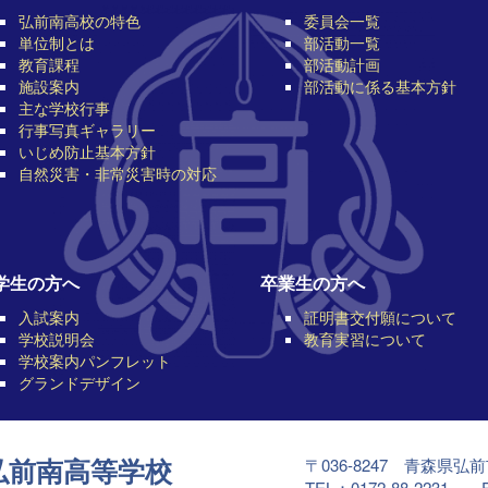
弘前南高校の特色
委員会一覧
単位制とは
部活動一覧
教育課程
部活動計画
施設案内
部活動に係る基本方針
主な学校行事
行事写真ギャラリー
いじめ防止基本方針
自然災害・非常災害時の対応
学生の方へ
卒業生の方へ
入試案内
証明書交付願について
学校説明会
教育実習について
学校案内パンフレット
グランドデザイン
〒036-8247 青森県弘
弘前南高等学校
TEL：0172-88-2231 F