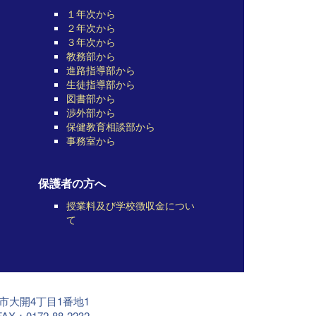
１年次から
２年次から
３年次から
教務部から
進路指導部から
生徒指導部から
図書部から
渉外部から
保健教育相談部から
事務室から
保護者の方へ
授業料及び学校徴収金につい
て
前市大開4丁目1番地1
AX：0172-88-2232