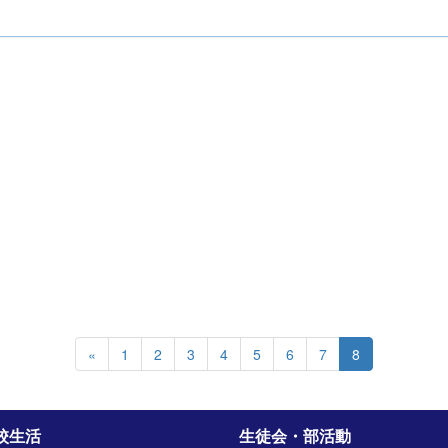
«
1
2
3
4
5
6
7
8
校生活
生徒会・部活動