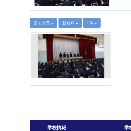
全て表示
新着順
1件
学校情報
学