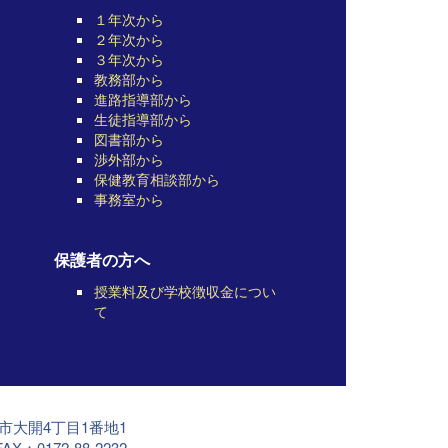
１年次から
２年次から
３年次から
教務部から
進路指導部から
生徒指導部から
図書部から
渉外部から
保健教育相談部から
事務室から
保護者の方へ
授業料及び学校徴収金につい
て
前市大開4丁目1番地1
AX：0172-88-2232