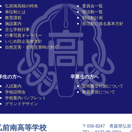
弘前南高校の特色
委員会一覧
単位制とは
部活動一覧
教育課程
部活動計画
施設案内
部活動に係る基本方針
主な学校行事
行事写真ギャラリー
いじめ防止基本方針
自然災害・非常災害時の対応
学生の方へ
卒業生の方へ
入試案内
証明書交付願について
学校説明会
教育実習について
学校案内パンフレット
グランドデザイン
〒036-8247 青森県弘
弘前南高等学校
TEL：0172-88-2231 F