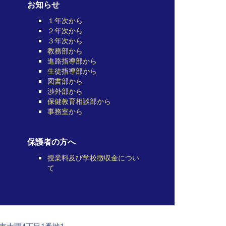
お知らせ
１年次から
２年次から
３年次から
教務部から
進路指導部から
生徒指導部から
図書部から
渉外部から
保健教育相談部から
事務室から
保護者の方へ
授業料及び学校徴収金につい
て
前市大開4丁目1番地1