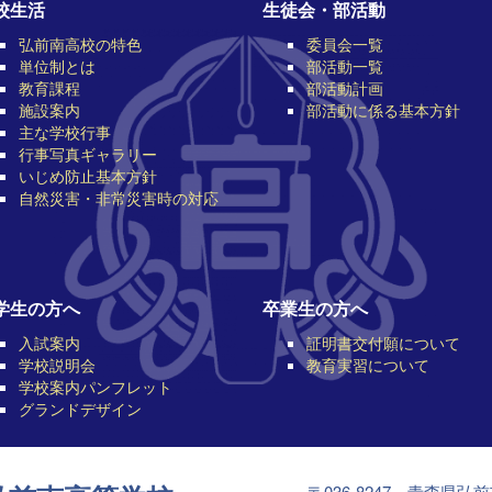
校生活
生徒会・部活動
弘前南高校の特色
委員会一覧
単位制とは
部活動一覧
教育課程
部活動計画
施設案内
部活動に係る基本方針
主な学校行事
行事写真ギャラリー
いじめ防止基本方針
自然災害・非常災害時の対応
学生の方へ
卒業生の方へ
入試案内
証明書交付願について
学校説明会
教育実習について
学校案内パンフレット
グランドデザイン
〒036-8247 青森県弘