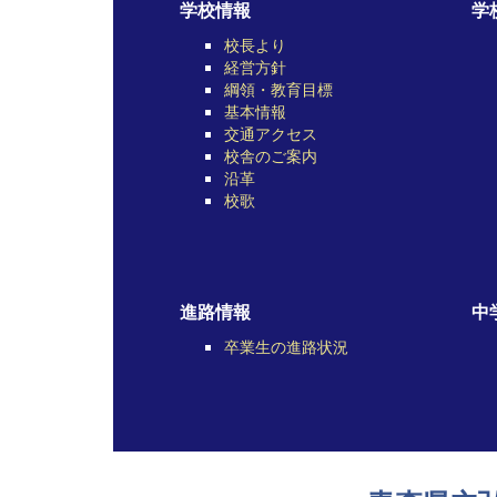
学校情報
学
校長より
経営方針
綱領・教育目標
基本情報
交通アクセス
校舎のご案内
沿革
校歌
進路情報
中
卒業生の進路状況