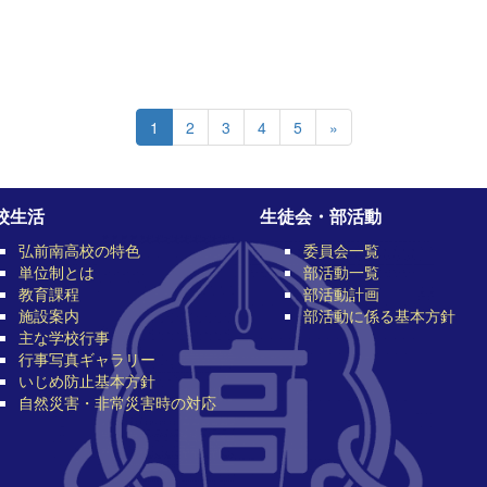
1
2
3
4
5
»
校生活
生徒会・部活動
弘前南高校の特色
委員会一覧
単位制とは
部活動一覧
教育課程
部活動計画
施設案内
部活動に係る基本方針
主な学校行事
行事写真ギャラリー
いじめ防止基本方針
自然災害・非常災害時の対応