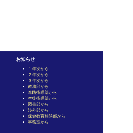
お知らせ
１年次から
２年次から
３年次から
教務部から
進路指導部から
生徒指導部から
図書部から
渉外部から
保健教育相談部から
事務室から