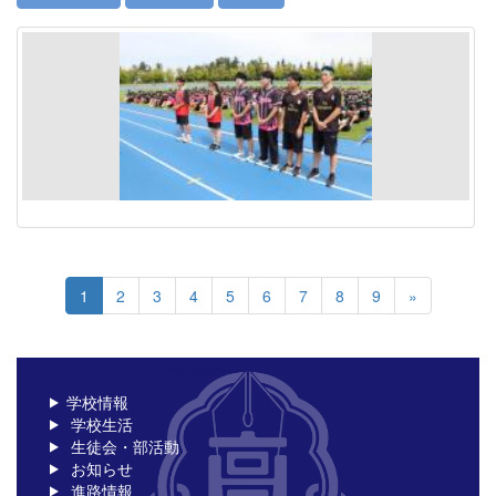
1
2
3
4
5
6
7
8
9
»
学校情報
学校生活
生徒会・部活動
お知らせ
進路情報