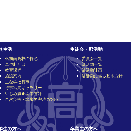
校生活
生徒会・部活動
弘前南高校の特色
委員会一覧
単位制とは
部活動一覧
教育課程
部活動計画
施設案内
部活動に係る基本方針
主な学校行事
行事写真ギャラリー
いじめ防止基本方針
自然災害・非常災害時の対応
学生の方へ
卒業生の方へ