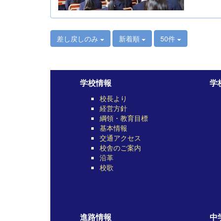
差し戻しのみ
新着順
50件
学校情報
学
校長より
経営方針
綱領・教育目標
基本情報
交通アクセス
校舎のご案内
沿革
校歌
進路情報
中