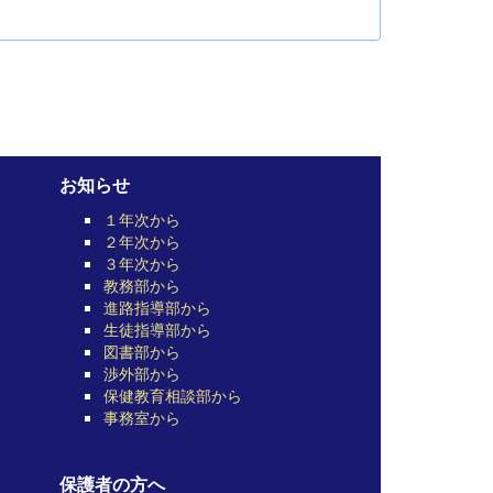
お知らせ
１年次から
２年次から
３年次から
教務部から
進路指導部から
生徒指導部から
図書部から
渉外部から
保健教育相談部から
事務室から
保護者の方へ