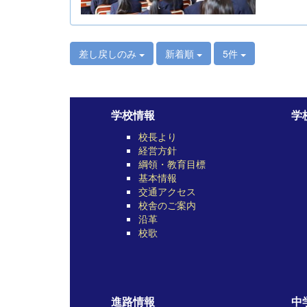
差し戻しのみ
新着順
5件
学校情報
学
校長より
経営方針
綱領・教育目標
基本情報
交通アクセス
校舎のご案内
沿革
校歌
進路情報
中