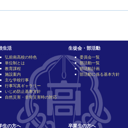
校生活
生徒会・部活動
弘前南高校の特色
委員会一覧
単位制とは
部活動一覧
教育課程
部活動計画
施設案内
部活動に係る基本方針
主な学校行事
行事写真ギャラリー
いじめ防止基本方針
自然災害・非常災害時の対応
学生の方へ
卒業生の方へ