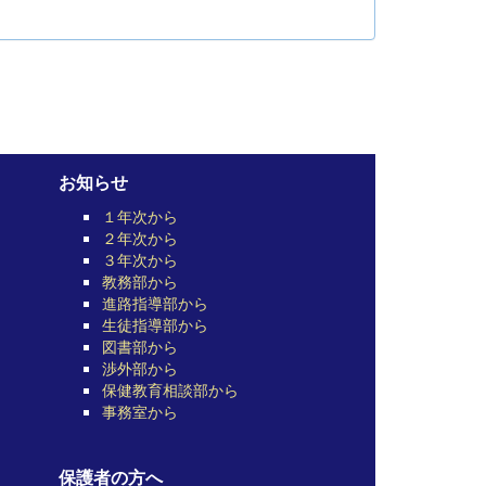
お知らせ
１年次から
２年次から
３年次から
教務部から
進路指導部から
生徒指導部から
図書部から
渉外部から
保健教育相談部から
事務室から
保護者の方へ