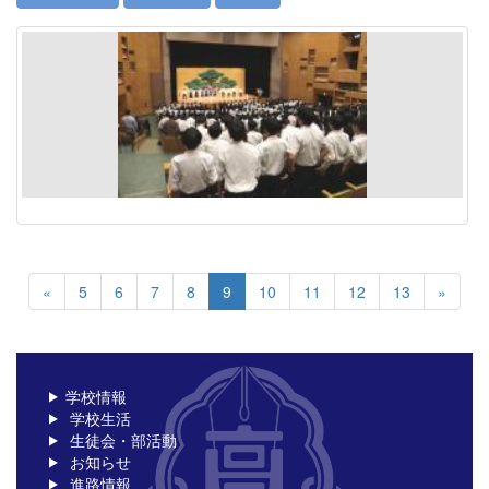
«
5
6
7
8
9
10
11
12
13
»
学校情報
学校生活
生徒会・部活動
お知らせ
進路情報