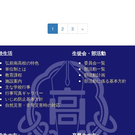
1
2
3
»
校生活
生徒会・部活動
弘前南高校の特色
委員会一覧
単位制とは
部活動一覧
教育課程
部活動計画
施設案内
部活動に係る基本方針
主な学校行事
行事写真ギャラリー
いじめ防止基本方針
自然災害・非常災害時の対応