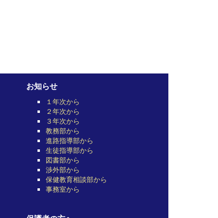
お知らせ
１年次から
２年次から
３年次から
教務部から
進路指導部から
生徒指導部から
図書部から
渉外部から
保健教育相談部から
事務室から