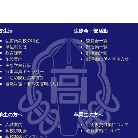
校生活
生徒会・部活動
弘前南高校の特色
委員会一覧
単位制とは
部活動一覧
教育課程
部活動計画
施設案内
部活動に係る基本方針
主な学校行事
行事写真ギャラリー
いじめ防止基本方針
自然災害・非常災害時の対応
学生の方へ
卒業生の方へ
入試案内
証明書交付願について
学校説明会
教育実習について
学校案内パンフレット