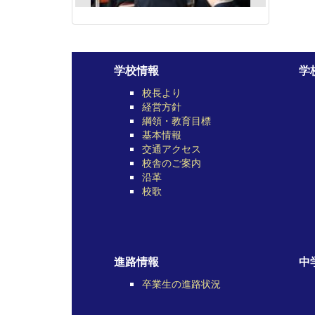
学校情報
学
校長より
経営方針
綱領・教育目標
基本情報
交通アクセス
校舎のご案内
沿革
校歌
進路情報
中
卒業生の進路状況