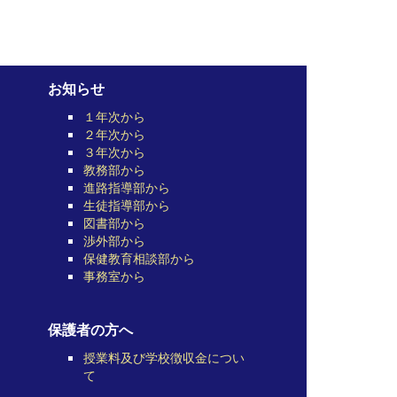
お知らせ
１年次から
２年次から
３年次から
教務部から
進路指導部から
生徒指導部から
図書部から
渉外部から
保健教育相談部から
事務室から
保護者の方へ
授業料及び学校徴収金につい
て