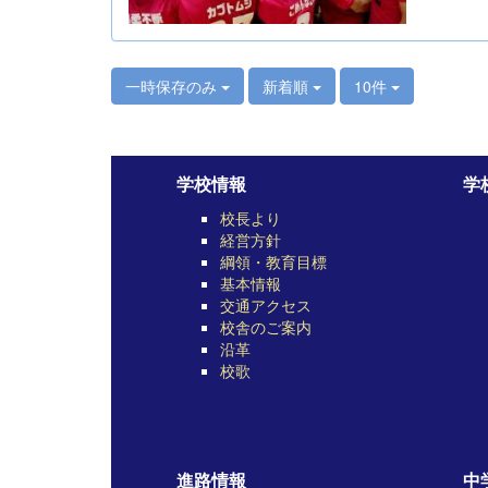
一時保存のみ
新着順
10件
学校情報
学
校長より
経営方針
綱領・教育目標
基本情報
交通アクセス
校舎のご案内
沿革
校歌
進路情報
中