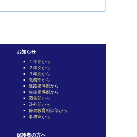
お知らせ
１年次から
２年次から
３年次から
教務部から
進路指導部から
生徒指導部から
図書部から
渉外部から
保健教育相談部から
事務室から
保護者の方へ