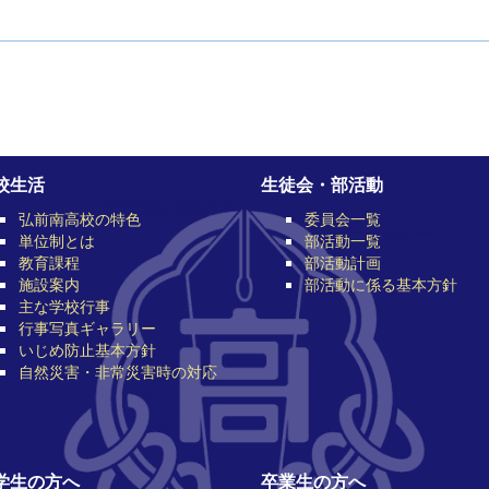
校生活
生徒会・部活動
弘前南高校の特色
委員会一覧
単位制とは
部活動一覧
教育課程
部活動計画
施設案内
部活動に係る基本方針
主な学校行事
行事写真ギャラリー
いじめ防止基本方針
自然災害・非常災害時の対応
学生の方へ
卒業生の方へ