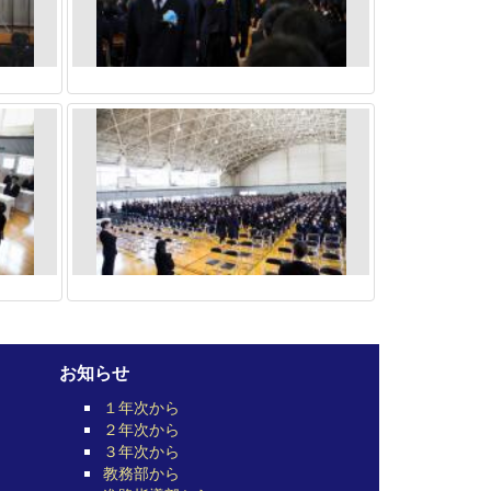
お知らせ
１年次から
２年次から
３年次から
教務部から