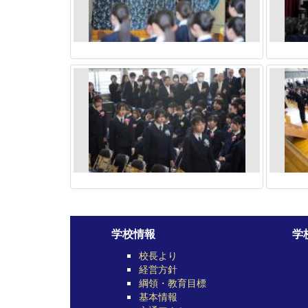
学校情報
学
校長より
経営方針
綱領・教育目標
基本情報