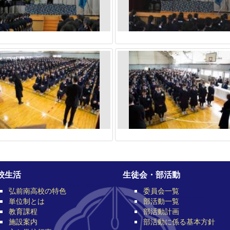
校生活
生徒会・部活動
弘前南高校の特色
委員会一覧
単位制とは
部活動一覧
教育課程
部活動計画
施設案内
部活動に係る基本方針