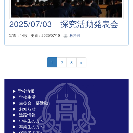
2025/07/03 探究活動発表会
写真：14枚
更新：2025/07/10
教務部
1
2
3
»
学校情報
学校生活
生徒会・部活動
お知らせ
進路情報
中学生の方へ
卒業生の方へ
保護者の方へ