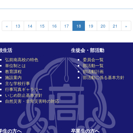
«
13
14
15
16
17
18
19
20
21
»
校生活
生徒会・部活動
弘前南高校の特色
委員会一覧
単位制とは
部活動一覧
教育課程
部活動計画
施設案内
部活動に係る基本方針
主な学校行事
行事写真ギャラリー
いじめ防止基本方針
自然災害・非常災害時の対応
学生の方へ
卒業生の方へ