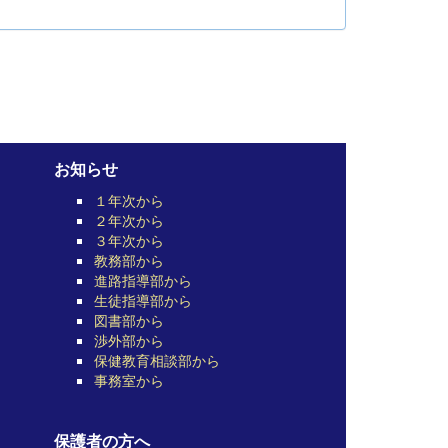
お知らせ
１年次から
２年次から
３年次から
教務部から
進路指導部から
生徒指導部から
図書部から
渉外部から
保健教育相談部から
事務室から
保護者の方へ