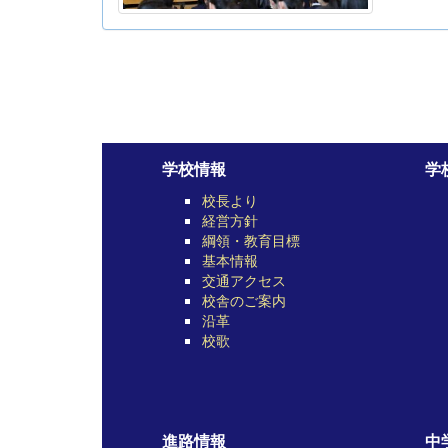
学校情報
学
校長より
経営方針
綱領・教育目標
基本情報
交通アクセス
校舎のご案内
沿革
校歌
進路情報
中