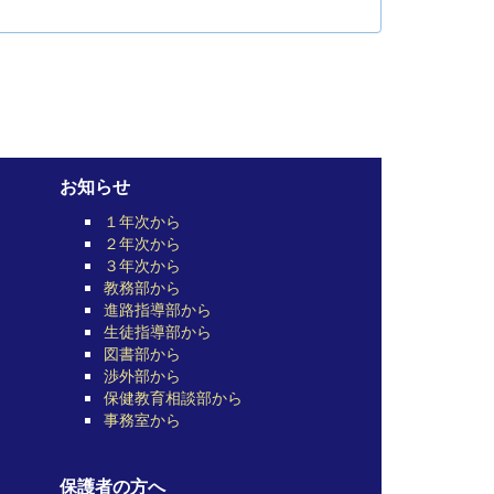
お知らせ
１年次から
２年次から
３年次から
教務部から
進路指導部から
生徒指導部から
図書部から
渉外部から
保健教育相談部から
事務室から
保護者の方へ