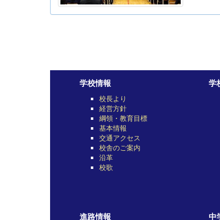
学校情報
学
校長より
経営方針
綱領・教育目標
基本情報
交通アクセス
校舎のご案内
沿革
校歌
進路情報
中