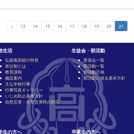
«
13
14
15
16
17
18
19
20
21
校生活
生徒会・部活動
弘前南高校の特色
委員会一覧
単位制とは
部活動一覧
教育課程
部活動計画
施設案内
部活動に係る基本方針
主な学校行事
行事写真ギャラリー
いじめ防止基本方針
自然災害・非常災害時の対応
学生の方へ
卒業生の方へ