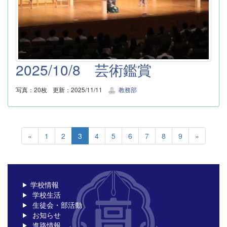
2025/10/8 芸術鑑賞
写真：20枚
更新：2025/11/11
教務部
«
1
2
3
4
5
6
7
8
9
»
学校情報
学校生活
生徒会・部活動
お知らせ
進路情報