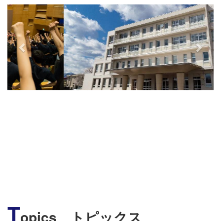
s
T
opics トピックス