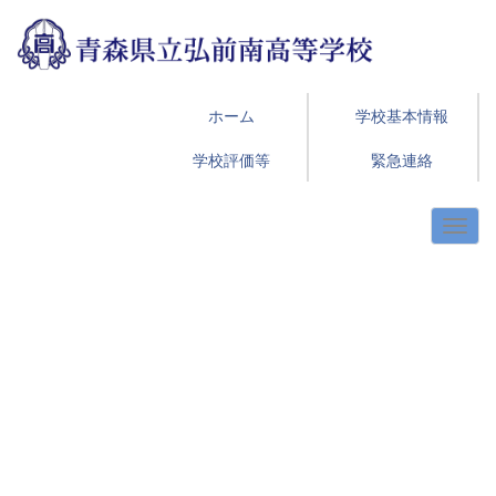
ホーム
学校基本情報
学校評価等
緊急連絡
p
n
r
e
e
x
v
t
i
o
u