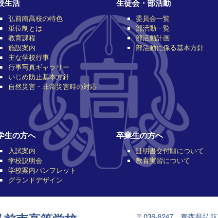
校生活
生徒会・部活動
弘前南高校の特色
委員会一覧
単位制とは
部活動一覧
教育課程
部活動計画
施設案内
部活動に係る基本方針
主な学校行事
行事写真ギャラリー
いじめ防止基本方針
自然災害・非常災害時の対応
学生の方へ
卒業生の方へ
入試案内
証明書交付願について
学校説明会
教育実習について
学校案内パンフレット
グランドデザイン
〒036-8247 青森県弘