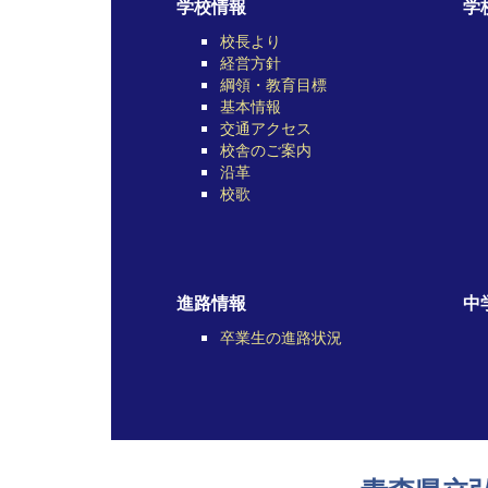
学校情報
学
校長より
経営方針
綱領・教育目標
基本情報
交通アクセス
校舎のご案内
沿革
校歌
進路情報
中
卒業生の進路状況