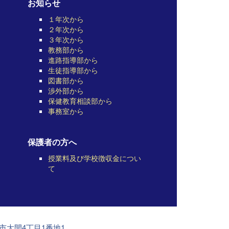
お知らせ
１年次から
２年次から
３年次から
教務部から
進路指導部から
生徒指導部から
図書部から
渉外部から
保健教育相談部から
事務室から
保護者の方へ
授業料及び学校徴収金につい
て
前市大開4丁目1番地1