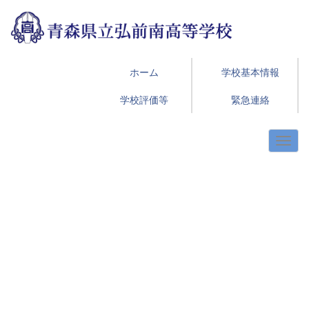
ホーム
学校基本情報
学校評価等
緊急連絡
p
n
r
e
e
x
v
t
i
o
u