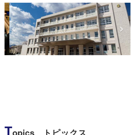
s
T
opics トピックス