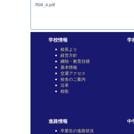
R08_4.pdf
学校情報
学
校長より
経営方針
綱領・教育目標
基本情報
交通アクセス
校舎のご案内
沿革
校歌
進路情報
中
卒業生の進路状況