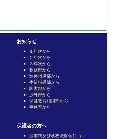
お知らせ
１年次から
２年次から
３年次から
教務部から
進路指導部から
生徒指導部から
図書部から
渉外部から
保健教育相談部から
事務室から
保護者の方へ
授業料及び学校徴収金につい