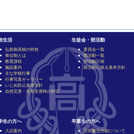
校生活
生徒会・部活動
弘前南高校の特色
委員会一覧
単位制とは
部活動一覧
教育課程
部活動計画
施設案内
部活動に係る基本方針
主な学校行事
行事写真ギャラリー
いじめ防止基本方針
自然災害・非常災害時の対応
学生の方へ
卒業生の方へ
入試案内
証明書交付願について