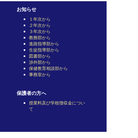
お知らせ
１年次から
２年次から
３年次から
教務部から
進路指導部から
生徒指導部から
図書部から
渉外部から
保健教育相談部から
事務室から
保護者の方へ
授業料及び学校徴収金につい
て