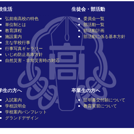
校生活
生徒会・部活動
弘前南高校の特色
委員会一覧
単位制とは
部活動一覧
教育課程
部活動計画
施設案内
部活動に係る基本方針
主な学校行事
行事写真ギャラリー
いじめ防止基本方針
自然災害・非常災害時の対応
学生の方へ
卒業生の方へ
入試案内
証明書交付願について
学校説明会
教育実習について
学校案内パンフレット
グランドデザイン