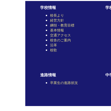
学校情報
学
校長より
経営方針
綱領・教育目標
基本情報
交通アクセス
校舎のご案内
沿革
校歌
進路情報
中
卒業生の進路状況