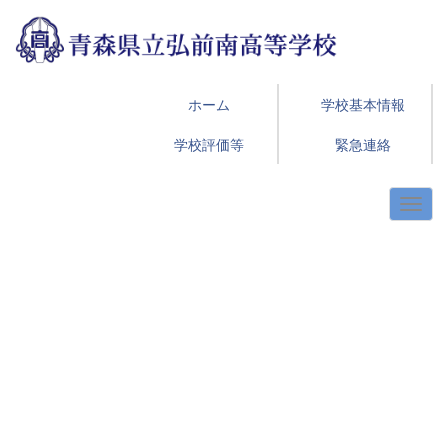
ホーム
学校基本情報
学校評価等
緊急連絡
p
n
r
e
e
x
v
t
i
o
u