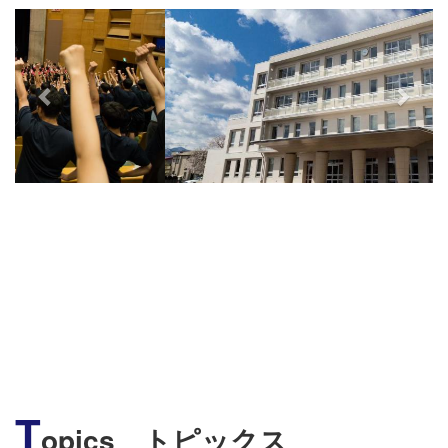
s
T
opics トピックス