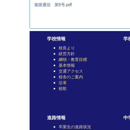
進路通信 第5号.pdf
学校情報
学
校長より
経営方針
綱領・教育目標
基本情報
交通アクセス
校舎のご案内
沿革
校歌
進路情報
中
卒業生の進路状況