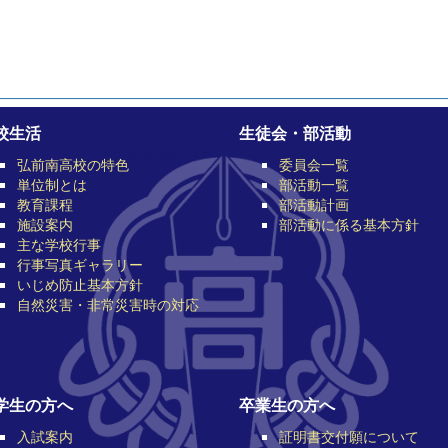
校生活
生徒会・部活動
弘前南高校の特色
委員会一覧
単位制とは
部活動一覧
教育課程
部活動計画
施設案内
部活動に係る基本方針
主な学校行事
行事写真ギャラリー
いじめ防止基本方針
自然災害・非常災害時の対応
学生の方へ
卒業生の方へ
入試案内
証明書交付願について