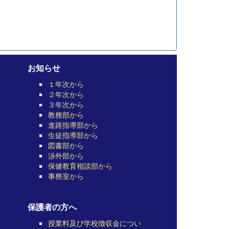
お知らせ
１年次から
２年次から
３年次から
教務部から
進路指導部から
生徒指導部から
図書部から
渉外部から
保健教育相談部から
事務室から
保護者の方へ
授業料及び学校徴収金につい