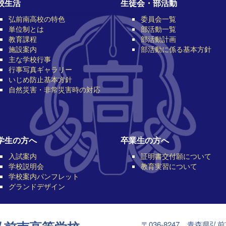
校生活
生徒会・部活動
弘前南高校の特色
委員会一覧
単位制とは
部活動一覧
教育課程
部活動計画
施設案内
部活動に係る基本方針
主な学校行事
行事写真ギャラリー
いじめ防止基本方針
自然災害・非常災害時の対応
学生の方へ
卒業生の方へ
入試案内
証明書交付願について
学校説明会
教育実習について
学校案内パンフレット
グランドデザイン
〒036-8247 青森県弘