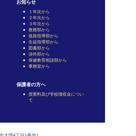
お知らせ
１年次から
２年次から
３年次から
教務部から
進路指導部から
生徒指導部から
図書部から
渉外部から
保健教育相談部から
事務室から
保護者の方へ
授業料及び学校徴収金につい
て
前市大開4丁目1番地1