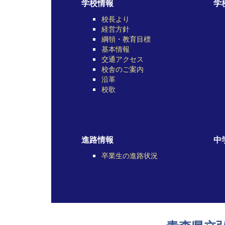
学校情報
学
校長より
経営方針
綱領・教育目標
基本情報
交通アクセス
校舎のご案内
沿革
校歌
進路情報
中
卒業生の進路状況