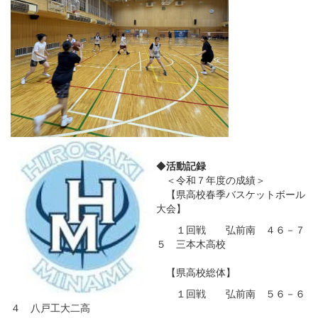
◆
活動記録
＜令和７年度の成績＞
【県高校春季バスケットボール
大会】
１回戦 弘前南 ４６－７
５ 三本木高校
【県高校総体】
１回戦 弘前南 ５６－６
４ 八戸工大二高