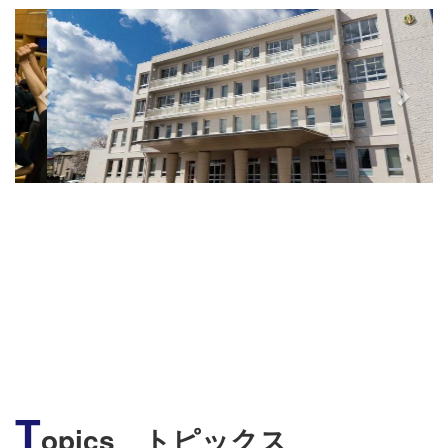
s
T
opics トピックス