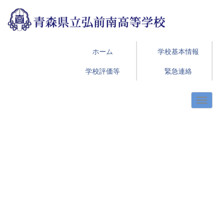
ホーム
学校基本情報
学校評価等
緊急連絡
p
n
r
e
e
x
v
t
i
o
u