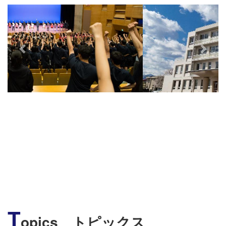
s
T
opics トピックス