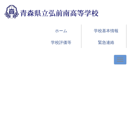
ホーム
学校基本情報
学校評価等
緊急連絡
p
n
r
e
e
x
v
t
i
o
u