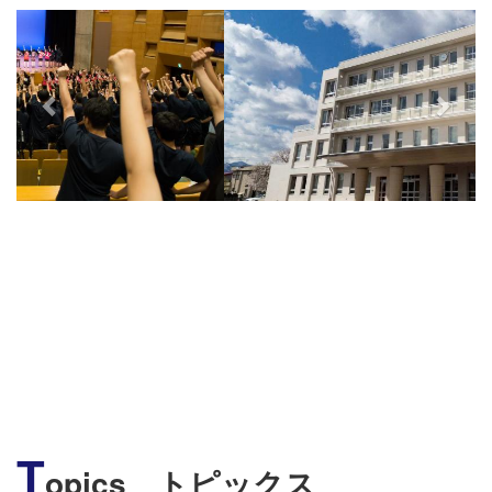
s
T
opics トピックス