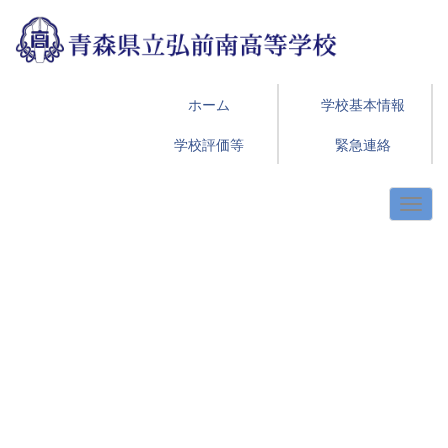
ホーム
学校基本情報
学校評価等
緊急連絡
p
n
r
e
e
x
v
t
i
o
u