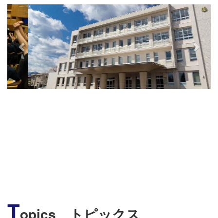
s
T
opics トピックス