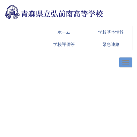
ホーム
学校基本情報
学校評価等
緊急連絡
p
n
r
e
e
x
v
t
i
o
u