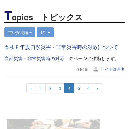
T
opics トピックス
古い投稿順
1件
令和８年度自然災害・非常災害時の対応について
自然災害・非常災害時の対応
のページに移動します。
04/08
サイト管理者
«
1
2
3
4
5
6
»