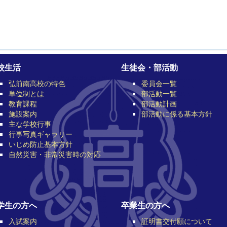
校生活
生徒会・部活動
弘前南高校の特色
委員会一覧
単位制とは
部活動一覧
教育課程
部活動計画
施設案内
部活動に係る基本方針
主な学校行事
行事写真ギャラリー
いじめ防止基本方針
自然災害・非常災害時の対応
学生の方へ
卒業生の方へ
入試案内
証明書交付願について