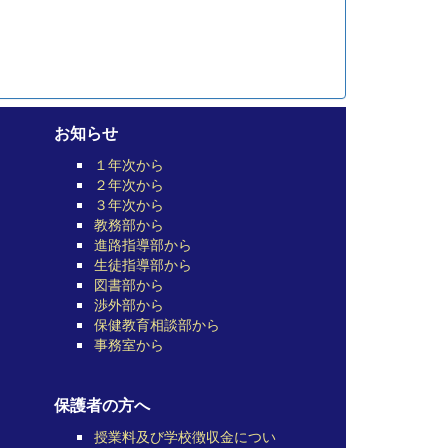
お知らせ
１年次から
２年次から
３年次から
教務部から
進路指導部から
生徒指導部から
図書部から
渉外部から
保健教育相談部から
事務室から
保護者の方へ
授業料及び学校徴収金につい