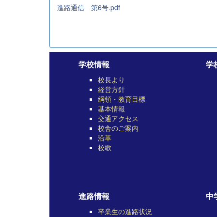
進路通信 第6号.pdf
学校情報
学
校長より
経営方針
綱領・教育目標
基本情報
交通アクセス
校舎のご案内
沿革
校歌
進路情報
中
卒業生の進路状況