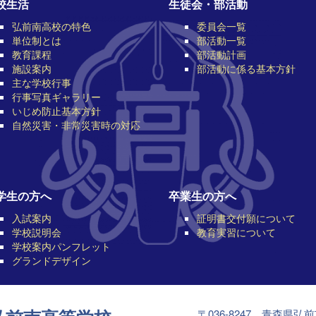
校生活
生徒会・部活動
弘前南高校の特色
委員会一覧
単位制とは
部活動一覧
教育課程
部活動計画
施設案内
部活動に係る基本方針
主な学校行事
行事写真ギャラリー
いじめ防止基本方針
自然災害・非常災害時の対応
学生の方へ
卒業生の方へ
入試案内
証明書交付願について
学校説明会
教育実習について
学校案内パンフレット
グランドデザイン
〒036-8247 青森県弘