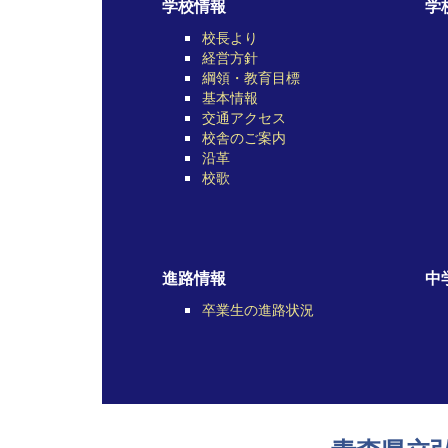
学校情報
学
校長より
経営方針
綱領・教育目標
基本情報
交通アクセス
校舎のご案内
沿革
校歌
進路情報
中
卒業生の進路状況