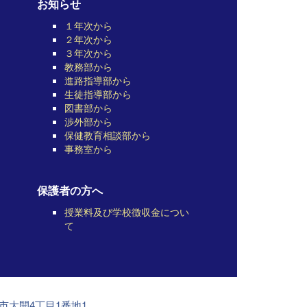
お知らせ
１年次から
２年次から
３年次から
教務部から
進路指導部から
生徒指導部から
図書部から
渉外部から
保健教育相談部から
事務室から
保護者の方へ
授業料及び学校徴収金につい
て
前市大開4丁目1番地1