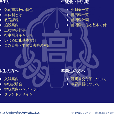
校生活
生徒会・部活動
弘前南高校の特色
委員会一覧
単位制とは
部活動一覧
教育課程
部活動計画
施設案内
部活動に係る基本方針
主な学校行事
行事写真ギャラリー
いじめ防止基本方針
自然災害・非常災害時の対応
学生の方へ
卒業生の方へ
入試案内
証明書交付願について
学校説明会
教育実習について
学校案内パンフレット
グランドデザイン
〒036-8247 青森県弘