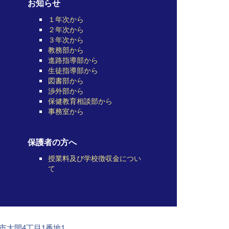
お知らせ
１年次から
２年次から
３年次から
教務部から
進路指導部から
生徒指導部から
図書部から
渉外部から
保健教育相談部から
事務室から
保護者の方へ
授業料及び学校徴収金につい
て
前市大開4丁目1番地1