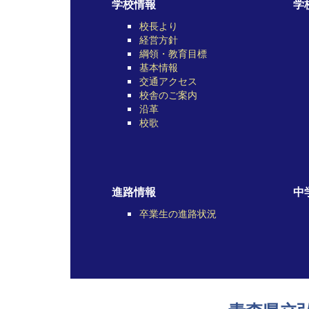
学校情報
学
校長より
経営方針
綱領・教育目標
基本情報
交通アクセス
校舎のご案内
沿革
校歌
進路情報
中
卒業生の進路状況