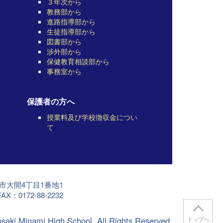
３年次から
教務部から
進路指導部から
生徒指導部から
図書部から
渉外部から
保健教育相談部から
事務室から
保護者の方へ
授業料及び学校徴収金につい
て
前市大開4丁目1番地1
AX：0172-88-2232
osaki Minami High School. All Rights Reserved.
トップへ