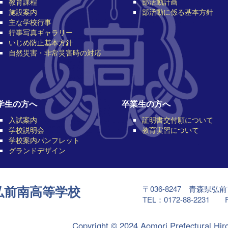
教育課程
部活動計画
施設案内
部活動に係る基本方針
主な学校行事
行事写真ギャラリー
いじめ防止基本方針
自然災害・非常災害時の対応
学生の方へ
卒業生の方へ
入試案内
証明書交付願について
学校説明会
教育実習について
学校案内パンフレット
グランドデザイン
〒036-8247 青森県弘
弘前南高等学校
TEL：0172-88-2231 F
Copyright © 2024 Aomori Prefectural Hir