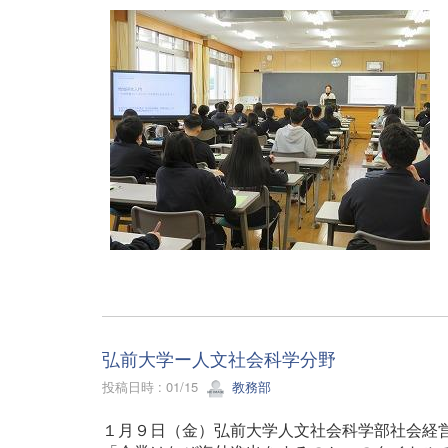
弘前大学ー人文社会科学分野
投稿日時 : 01/15
教務部
１月９日（金）弘前大学人文社会科学部社会経