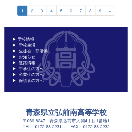
1
2
3
4
5
6
7
8
9
»
学校情報
学校生活
生徒会・部活動
お知らせ
進路情報
中学生の方へ
卒業生の方へ
保護者の方へ
青森県立弘前南高等学校
〒036-8247 青森県弘前市大開4丁目1番地1
TEL：0172-88-2231 FAX：0172-88-2232